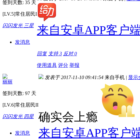
签到天数: 35 天
[LV.5]常住居民I
闪闪发光 三星
来自安卓APP客户
发消息
回复
支持
3
反对
0
使用道具
评分
举报
发表于 2017-11-10 09:41:54
来自手机
|
显示
丽丽
签到天数: 97 天
[LV.6]常住居民II
确实会上瘾
闪闪发光 四星
来自安卓APP客户
发消息