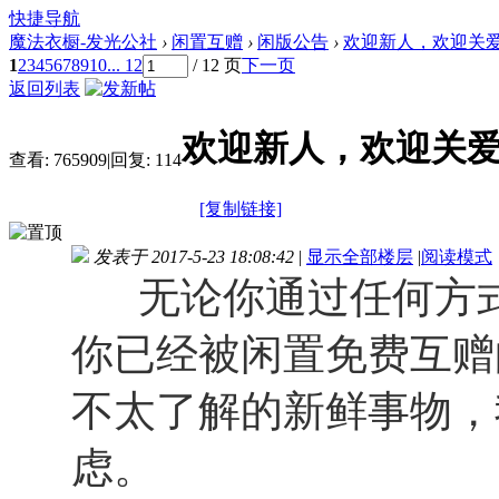
快捷导航
魔法衣橱-发光公社
›
闲置互赠
›
闲版公告
›
欢迎新人，欢迎关爱环
1
2
3
4
5
6
7
8
9
10
... 12
/ 12 页
下一页
返回列表
欢迎新人，欢迎关
查看:
765909
|
回复:
114
[复制链接]
发表于 2017-5-23 18:08:42
|
显示全部楼层
|
阅读模式
无论你通过任何方式
你已经被闲置免费互赠
不太了解的新鲜事物，
虑。