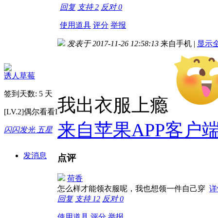
回复
支持
2
反对
0
使用道具
评分
举报
发表于 2017-11-26 12:58:13
来自手机
|
显示
诱人草莓
签到天数: 5 天
我出衣服上瘾
[LV.2]偶尔看看I
来自苹果APP客户
闪闪发光 五星
发消息
点评
荷香
怎么样才能领衣服呢，我也想领一件自己穿
详
回复
支持
12
反对
0
使用道具
评分
举报