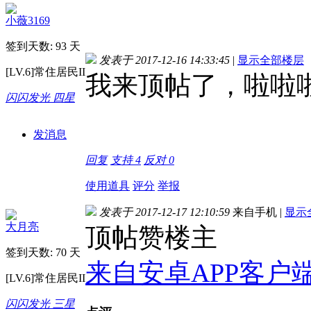
小薇3169
签到天数: 93 天
发表于 2017-12-16 14:33:45
|
显示全部楼层
[LV.6]常住居民II
我来顶帖了，啦啦
闪闪发光 四星
发消息
回复
支持
4
反对
0
使用道具
评分
举报
发表于 2017-12-17 12:10:59
来自手机
|
显示
大月亮
顶帖赞楼主
签到天数: 70 天
来自安卓APP客户
[LV.6]常住居民II
闪闪发光 三星