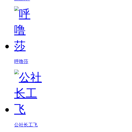
呼噜莎
公社长工飞