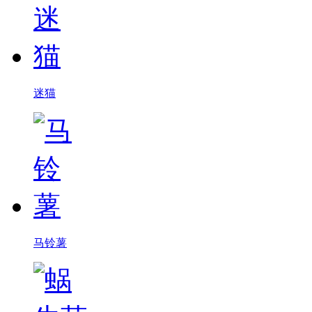
迷猫
马铃薯