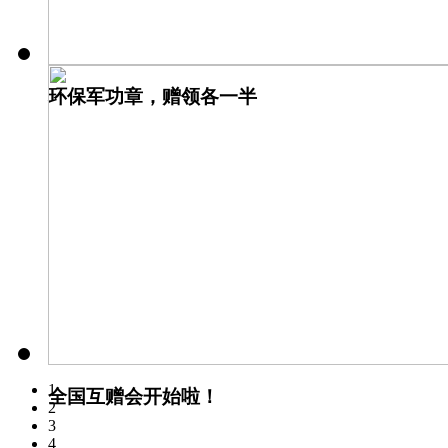
环保军功章，赠领各一半
1
全国互赠会开始啦！
2
3
4