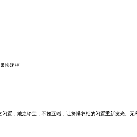
巢快递柜
之闲置，她之珍宝，不如互赠，让挤爆衣柜的闲置重新发光。无