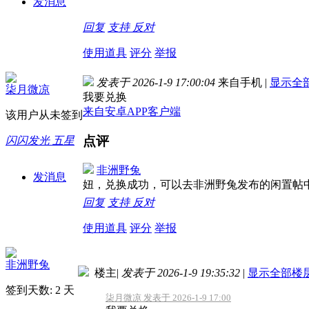
发消息
回复
支持
反对
使用道具
评分
举报
发表于 2026-1-9 17:00:04
来自手机
|
显示全
柒月微凉
我要兑换
来自安卓APP客户端
该用户从未签到
点评
闪闪发光 五星
非洲野兔
发消息
妞，兑换成功，可以去非洲野兔发布的闲置帖中排队领取（https:
回复
支持
反对
使用道具
评分
举报
非洲野兔
楼主
|
发表于 2026-1-9 19:35:32
|
显示全部楼
签到天数: 2 天
柒月微凉 发表于 2026-1-9 17:00