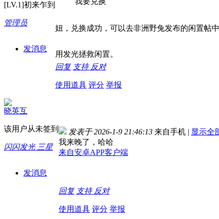
我要兑换
[LV.1]初来乍到
管理员
妞，兑换成功，可以去非洲野兔发布的闲置帖
发消息
用发光拯救闲置。
回复
支持
反对
使用道具
评分
举报
晓英互
该用户从未签到
发表于 2026-1-9 21:46:13
来自手机
|
显示全
我来晚了，哈哈
闪闪发光 三星
来自安卓APP客户端
发消息
回复
支持
反对
使用道具
评分
举报