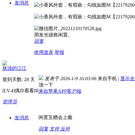
发消息
用发光拯救闲置。
回复
使用道具
举报
肤浅的江江
发表于 2026-1-9 16:03:06
来自手机
|
显示全
签到天数: 28 天
顶一下
[LV.4]偶尔看看III
来自苹果APP客户端
管理员
闲置互赠会上瘾
发消息
回复
支持
反对