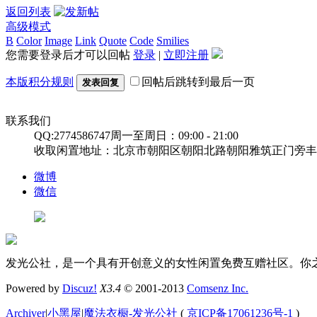
返回列表
高级模式
B
Color
Image
Link
Quote
Code
Smilies
您需要登录后才可以回帖
登录
|
立即注册
本版积分规则
回帖后跳转到最后一页
发表回复
联系我们
QQ:2774586747
周一至周日：09:00 - 21:00
收取闲置地址：北京市朝阳区朝阳北路朝阳雅筑正门旁丰
微博
微信
发光公社，是一个具有开创意义的女性闲置免费互赠社区。你
Powered by
Discuz!
X3.4
© 2001-2013
Comsenz Inc.
Archiver
|
小黑屋
|
魔法衣橱-发光公社
(
京ICP备17061236号-1
)