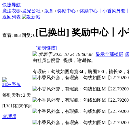
快捷导航
魔法衣橱-发光公社
›
版务
›
奖励中心
›
奖励中心丨小香风外套丨90
返回列表
[已换出]
奖励中心丨小
查看:
883
|
回复:
6
[复制链接]
发表于 2025-10-24 19:00:38
|
显示全部楼层
|
由社员@倪雪 提供，谢谢你。
有瑕疵：勾线如图肩宽34，胸围100，袖长58，衣长
非洲野兔
签到天数: 2 天
[LV.1]初来乍到
管理员