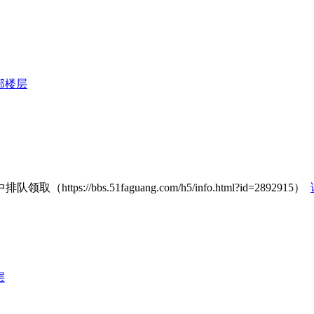
部楼层
//bbs.51faguang.com/h5/info.html?id=2892915）
层