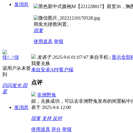
发消息
用发光拯救闲置。
回复
使用道具
举报
佳^_^佳
发表于 2025-9-6 01:07:47
来自手机
|
显示全部
我要兑换
该用户从未签
来自安卓APP客户端
到
点评
闪闪发光 四
星
非洲野兔
妞，兑换成功，可以去非洲野兔发布的闲置帖中排队领取（https:/
发消息
表于 2025-9-6 12:00
回复
支持
反对
使用道具
评分
举报