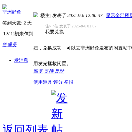
非洲野兔
楼主
|
发表于 2025-9-6 12:00:37
|
显示全部楼
签到天数: 2 天
佳^_^佳 发表于 2025-9-6 01:07
我要兑换
[LV.1]初来乍到
管理员
妞，兑换成功，可以去非洲野兔发布的闲置帖
发消息
用发光拯救闲置。
回复
支持
反对
使用道具
评分
举报
返回列表