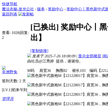
快捷导航
魔法衣橱-发光公社
›
版务
›
奖励中心
›
奖励中心丨黑色新中式旗袍丨
返回列表
[已换出]
奖励中心丨黑
查看:
1028
|
回复:
出】
2
[复制链接]
发表于 2025-7-26 18:08:09
|
显示全部楼层
|
阅
由社员@江秀婷 提供，谢谢你。
M码 肩宽36 胸围82 裙长103 编码【22122
非洲野兔
签到天数: 2 天
[LV.1]初来乍到
管理员