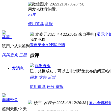
用发光拯救闲置。
回复
使用道具
举报
发表于 2025-4-4 22:07:49
来自手机
|
显示全
马琴1
我要兑换
来自安卓APP客户端
该用户从未签到
点评
闪闪发光 三星
非洲野兔
发消息
妞，兑换成功，可以去非洲野兔发布的闲置帖中排队领http://b
回复
支持
反对
使用道具
评分
举报
非洲野兔
楼主
|
发表于 2025-4-9 12:20:38
|
显示全部楼
签到天数: 2 天