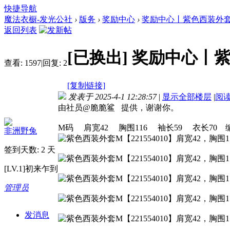
快捷导航
魔法衣橱-发光公社
›
版务
›
奖励中心
›
奖励中心丨紫色西装外套丨1
返回列表
[已换出]
奖励中心丨紫
查看:
1597
|
回复:
2
[复制链接]
发表于 2025-4-1 12:28:57
|
显示全部楼层
|
阅
由社员@脆脆鲨 提供，谢谢你。
M码 肩宽42 胸围116 袖长59 衣长70 编码
非洲野兔
签到天数: 2 天
[LV.1]初来乍到
管理员
发消息