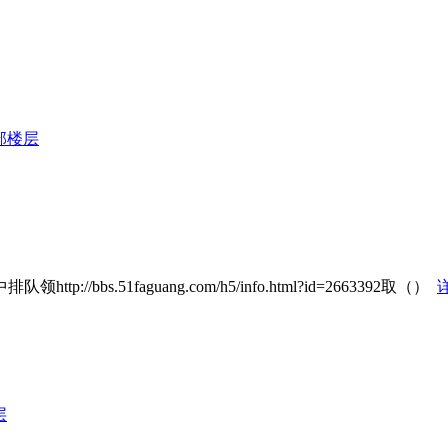
部楼层
bs.51faguang.com/h5/info.html?id=2663392取（）
层