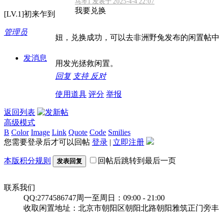
马琴1 发表于 2025-4-4 22:07
我要兑换
[LV.1]初来乍到
管理员
妞，兑换成功，可以去非洲野兔发布的闲置帖
发消息
用发光拯救闲置。
回复
支持
反对
使用道具
评分
举报
返回列表
高级模式
B
Color
Image
Link
Quote
Code
Smilies
您需要登录后才可以回帖
登录
|
立即注册
本版积分规则
回帖后跳转到最后一页
发表回复
联系我们
QQ:2774586747
周一至周日：09:00 - 21:00
收取闲置地址：北京市朝阳区朝阳北路朝阳雅筑正门旁丰