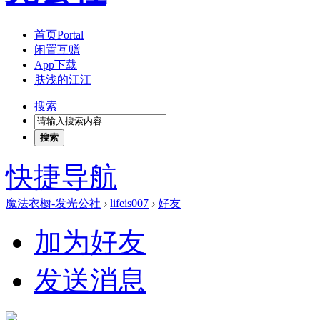
首页
Portal
闲置互赠
App下载
肤浅的江江
搜索
搜索
快捷导航
魔法衣橱-发光公社
›
lifeis007
›
好友
加为好友
发送消息