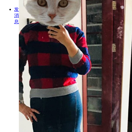
发
消
息