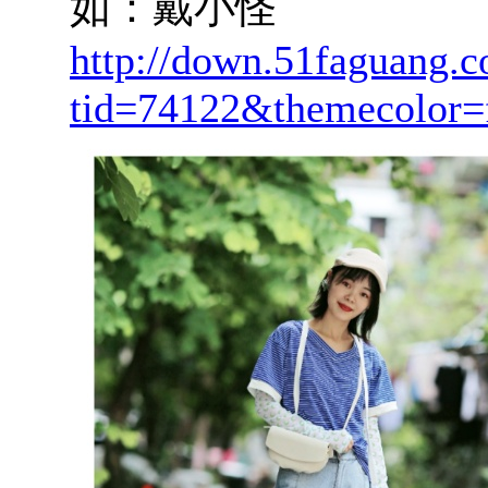
如：戴小怪
http://down.51faguang.
tid=74122&themecolor=