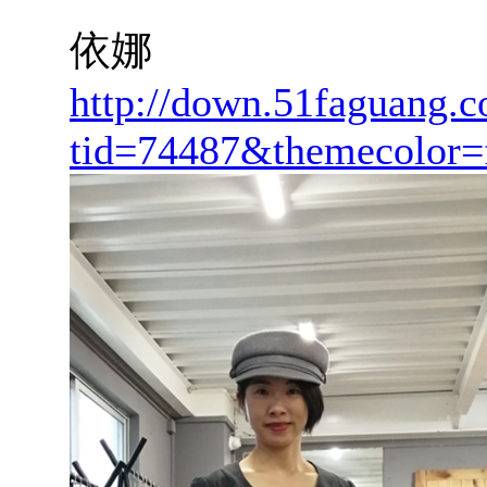
依娜
http://down.51faguang.
tid=74487&themecolor=