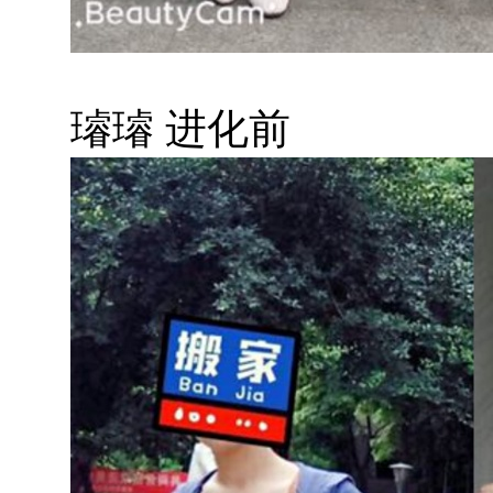
璿璿 进化前