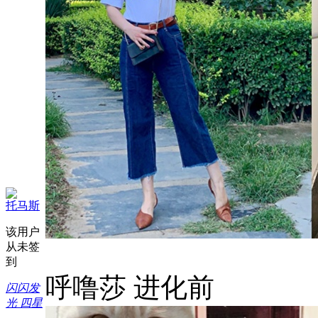
托马斯
该用户
从未签
到
呼噜莎 进化前
闪闪发
光 四星