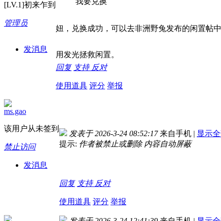
我要兑换
[LV.1]初来乍到
管理员
妞，兑换成功，可以去非洲野兔发布的闲置帖
发消息
用发光拯救闲置。
回复
支持
反对
使用道具
评分
举报
ms.gao
该用户从未签到
发表于 2026-3-24 08:52:17
来自手机
|
显示全
提示:
作者被禁止或删除 内容自动屏蔽
禁止访问
发消息
回复
支持
反对
使用道具
评分
举报
发表于 2026-3-24 12:41:39
来自手机
|
显示全