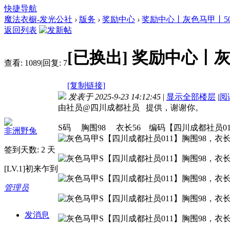
快捷导航
魔法衣橱-发光公社
›
版务
›
奖励中心
›
奖励中心丨灰色马甲丨500
返回列表
[已换出]
奖励中心丨灰
查看:
1089
|
回复:
7
[复制链接]
发表于 2025-9-23 14:12:45
|
显示全部楼层
|
阅
由社员@四川成都社员 提供，谢谢你。
S码 胸围98 衣长56 编码【四川成都社员01
非洲野兔
签到天数: 2 天
[LV.1]初来乍到
管理员
发消息