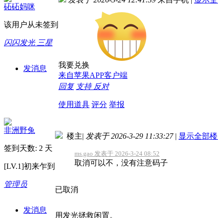
砳砳妈咪
该用户从未签到
闪闪发光 三星
我要兑换
发消息
来自苹果APP客户端
回复
支持
反对
使用道具
评分
举报
非洲野兔
楼主
|
发表于 2026-3-29 11:33:27
|
显示全部楼
签到天数: 2 天
ms.gao 发表于 2026-3-24 08:52
取消可以不，没有注意码子
[LV.1]初来乍到
管理员
已取消
发消息
用发光拯救闲置。