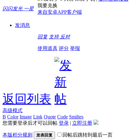
我要兑换
闪闪发光 一星
来自安卓APP客户端
发消息
回复
支持
反对
使用道具
评分
举报
返回列表
高级模式
B
Color
Image
Link
Quote
Code
Smilies
您需要登录后才可以回帖
登录
|
立即注册
本版积分规则
回帖后跳转到最后一页
发表回复