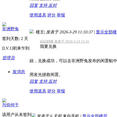
回复
支持
反对
使用道具
评分
举报
非洲野兔
楼主
|
发表于 2026-3-29 11:33:37
|
显示全部楼
签到天数: 2 天
砳砳妈咪 发表于 2026-3-24 12:41
我要兑换
[LV.1]初来乍到
管理员
妞，兑换成功，可以去非洲野兔发布的闲置帖
发消息
用发光拯救闲置。
回复
支持
反对
使用道具
评分
举报
与你何干
该用户从未签到
发表于
6 天前
来自手机
|
显示全部楼层