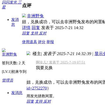
闪闪发光 三
点评
星
非洲野兔
发消
妞，兑换成功，可以去非洲野兔发布的闲置帖中排队领取（http
息
详情
回复
发表于 2025-7-21 14:32
回复
支持
反对
使用道具
评分
举报
楼主
|
发表于 2025-7-21 14:32:39
|
显示
非洲野兔
啊珍儿? 发表于 2025-7-19 07:51
签到天数: 2 天
我要兑换
[LV.1]初来乍到
管理员
妞，兑换成功，可以去非洲野兔发布的闲
id=2752270
）
发消息
用发光拯救闲置。
回复
支持
反对