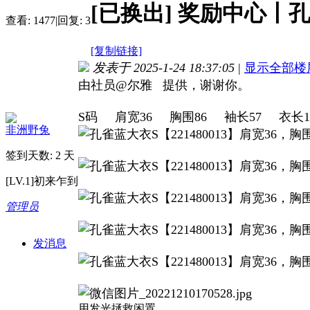
[已换出]
奖励中心丨孔
查看:
1477
|
回复:
3
[复制链接]
发表于 2025-1-24 18:37:05
|
显示全部楼
由社员@尔雅 提供，谢谢你。
S码 肩宽36 胸围86 袖长57 衣长118
非洲野兔
签到天数: 2 天
[LV.1]初来乍到
管理员
发消息
用发光拯救闲置。